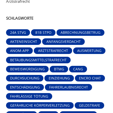
Arztstrafrecht
SCHLAGWORTE
24A STVG
81B STPO
ABRECHNUNGSBETRUG
AKTENEINSICHT
ANFANGSVERDACHT
ANOM-APP
ARZTSTRAFRECHT
AUSWERTUNG
BETÄUBUNGSMITTELSTRAFRECHT
BEWEISWÜRDIGUNG
BTMG
CANG
DURCHSUCHUNG
EINZIEHUNG
ENCRO CHAT
ENTSCHÄDIGUNG
FAHRERLAUBNISRECHT
FAHRLÄSSIGE TÖTUNG
GEFÄHRLICHE KÖRPERVERLETZUNG
GELDSTRAFE