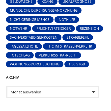
GELDWÄSCHE
KCANG
LEGALPROGNOSE
MÜNDLICHE DURCHSUNGSANORDNUNG
NICHT GERINGE MENGE
NOTHILFE
NOTWEHR
PFLICHTVERTEIDIGER
REZENSION
SACHVERSTÄBDIGENKOSTEN
STRAFBEFEHL
TAGESSATZHÖHE
THC IM STRASSENVERKEHR
TOTSCHLAG
VERKEHRSSTRAFRECHT
WOHNUNGSDURCHSUCHUNG
§ 56 STGB
ARCHIV