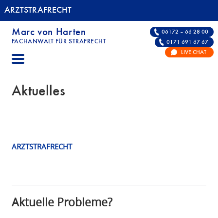
ARZTSTRAFRECHT
Marc von Harten
06172 – 66 28 00
FACHANWALT FÜR STRAFRECHT
0171 691 67 67
ARZTSTRAFRECHT | FACHANWALT FÜR STRAF
LIVE CHAT
Aktuelles
Kategorie:
ARZTSTRAFRECHT
Allgemein
Aktuelle Probleme?