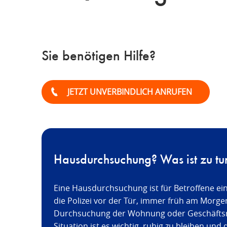
Sie benötigen Hilfe?
JETZT UNVERBINDLICH ANRUFEN
Hausdurchsuchung? Was ist zu tu
Eine Hausdurchsuchung ist für Betroffene ein 
die Polizei vor der Tür, immer früh am Morge
Durchsuchung der Wohnung oder Geschäftsr
Situation ist es wichtig, ruhig zu bleiben und