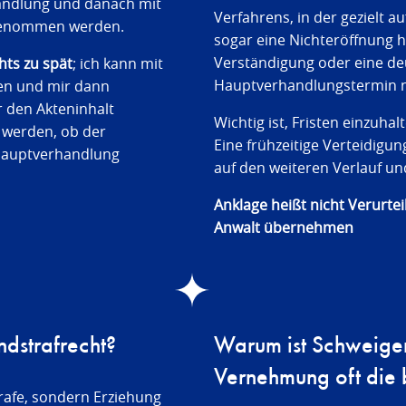
andlung und danach mit
Verfahrens, in der gezielt 
kgenommen werden.
sogar eine Nichteröffnung 
Verständigung oder eine de
hts zu spät
; ich kann mit
Hauptverhandlungstermin no
en und mir dann
 den Akteninhalt
Wichtig ist, Fristen einzuha
werden, ob der
Eine frühzeitige Verteidigu
 Hauptverhandlung
auf den weiteren Verlauf u
Anklage heißt nicht Verurteil
Anwalt übernehmen
dstrafrecht?
Warum ist Schweigen
Vernehmung oft die 
trafe, sondern Erziehung