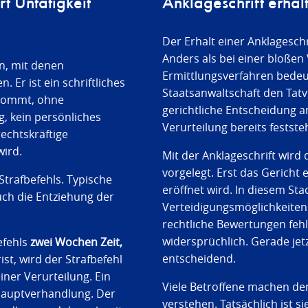
t Untätigkeit
Anklageschrift erhal
Der Erhalt einer Anklageschri
Anders als bei einer bloße
en, mit denen
Ermittlungsverfahren bedeut
 Er ist ein schriftliches
Staatsanwaltschaft den Tatv
t kommt, ohne
gerichtliche Entscheidung an
, kein persönliches
Verurteilung bereits festste
echtskräftige
wird.
Mit der Anklageschrift wird
vorgelegt. Erst das Gericht
Strafbefehls. Typische
eröffnet wird. In diesem St
uch die Entziehung der
Verteidigungsmöglichkeiten.
rechtliche Bewertungen feh
widersprüchlich. Gerade jetz
efehls
zwei Wochen Zeit,
entscheidend.
st, wird der Strafbefehl
iner Verurteilung. Ein
Viele Betroffene machen den
 Hauptverhandlung. Der
verstehen. Tatsächlich ist s