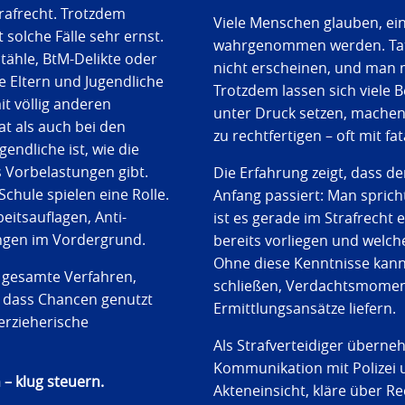
rafrecht. Trotzdem
Viele Menschen glauben, ei
olche Fälle sehr ernst.
wahrgenommen werden. Tatsä
tähle, BtM-Delikte oder
nicht erscheinen, und man
le Eltern und Jugendliche
Trotzdem lassen sich viele
it völlig anderen
unter Druck setzen, machen
t als auch bei den
zu rechtfertigen – oft mit fa
gendliche ist, wie die
 Vorbelastungen gibt.
Die Erfahrung zeigt, dass d
chule spielen eine Rolle.
Anfang passiert: Man sprich
eitsauflagen, Anti-
ist es gerade im Strafrecht 
ngen im Vordergrund.
bereits vorliegen und welche
Ohne diese Kenntnisse kann 
s gesamte Verfahren,
schließen, Verdachtsmomen
, dass Chancen genutzt
Ermittlungsansätze liefern.
erzieherische
Als Strafverteidiger übern
Kommunikation mit Polizei 
– klug steuern.
Akteneinsicht, kläre über Re