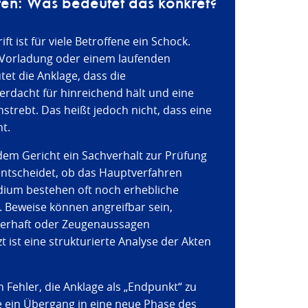
ten: Was bedeutet das konkret?
ft ist für viele Betroffene ein Schock.
n Vorladung oder einem laufenden
et die Anklage, dass die
erdacht für hinreichend hält und eine
strebt. Das heißt jedoch nicht, dass eine
ht.
 dem Gericht ein Sachverhalt zur Prüfung
 entscheidet, ob das Hauptverfahren
adium bestehen oft noch erhebliche
 Beweise können angreifbar sein,
lerhaft oder Zeugenaussagen
t ist eine strukturierte Analyse der Akten
 Fehler, die Anklage als „Endpunkt“ zu
ie ein Übergang in eine neue Phase des