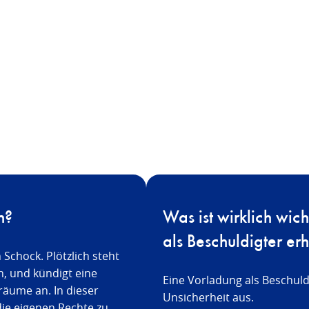
n?
Was ist wirklich wic
als Beschuldigter erh
Schock. Plötzlich steht
n, und kündigt eine
Eine Vorladung als Beschuldi
äume an. In dieser
Unsicherheit aus.
 die eigenen Rechte zu