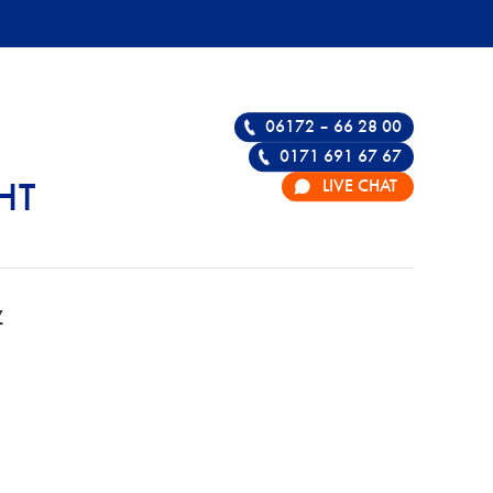
06172 – 66 28 00
0171 691 67 67
LIVE CHAT
HT
 FÜR STRAFRECHT
Z