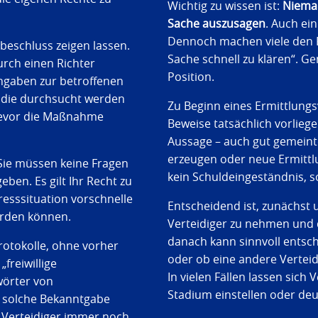
Wichtig zu wissen ist:
Nieman
Sache auszusagen
. Auch ei
Dennoch machen viele den Fe
beschluss zeigen lassen.
Sache schnell zu klären“. Ge
rch einen Richter
Position.
ngaben zur betroffenen
 die durchsucht werden
Zu Beginn eines Ermittlungs
 bevor die Maßnahme
Beweise tatsächlich vorliege
Aussage – auch gut gemeint
erzeugen oder neue Ermittlu
. Sie müssen keine Fragen
kein Schuldeingeständnis, s
en. Es gilt Ihr Recht zu
resssituation vorschnelle
Entscheidend ist, zunächst
erden können.
Verteidiger zu nehmen und d
danach kann sinnvoll entsch
rotokolle, ohne vorher
oder ob eine andere Verteid
freiwillige
In vielen Fällen lassen sich
örter von
Stadium einstellen oder deu
ne solche Bekanntgabe
Verteidiger immer noch