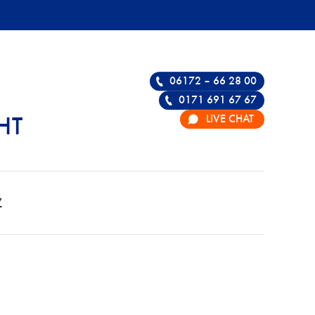
06172 – 66 28 00
0171 691 67 67
LIVE CHAT
HT
 FÜR STRAFRECHT
Z