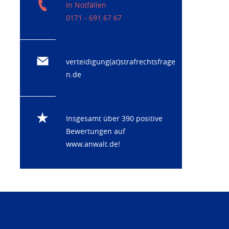
In Notfällen
0171 - 691 67 67
verteidigung(at)strafrechtsfrage
n.de
Insgesamt über 390 positive
Bewertungen auf
www.anwalt.de
!