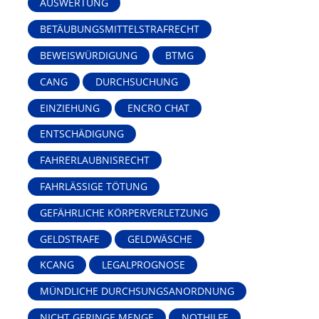
AUSWERTUNG
BETÄUBUNGSMITTELSTRAFRECHT
BEWEISWÜRDIGUNG
BTMG
CANG
DURCHSUCHUNG
EINZIEHUNG
ENCRO CHAT
ENTSCHÄDIGUNG
FAHRERLAUBNISRECHT
FAHRLÄSSIGE TÖTUNG
GEFÄHRLICHE KÖRPERVERLETZUNG
GELDSTRAFE
GELDWÄSCHE
KCANG
LEGALPROGNOSE
MÜNDLICHE DURCHSUNGSANORDNUNG
NICHT GERINGE MENGE
NOTHILFE