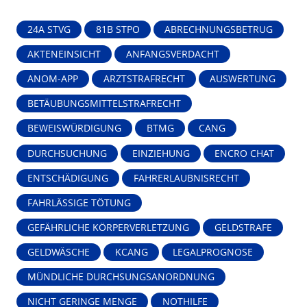
24A STVG
81B STPO
ABRECHNUNGSBETRUG
AKTENEINSICHT
ANFANGSVERDACHT
ANOM-APP
ARZTSTRAFRECHT
AUSWERTUNG
BETÄUBUNGSMITTELSTRAFRECHT
BEWEISWÜRDIGUNG
BTMG
CANG
DURCHSUCHUNG
EINZIEHUNG
ENCRO CHAT
ENTSCHÄDIGUNG
FAHRERLAUBNISRECHT
FAHRLÄSSIGE TÖTUNG
GEFÄHRLICHE KÖRPERVERLETZUNG
GELDSTRAFE
GELDWÄSCHE
KCANG
LEGALPROGNOSE
MÜNDLICHE DURCHSUNGSANORDNUNG
NICHT GERINGE MENGE
NOTHILFE