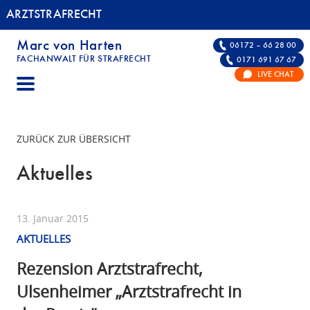
ARZTSTRAFRECHT
Marc von Harten
06172 – 66 28 00
FACHANWALT FÜR STRAFRECHT
0171 691 67 67
ARZTSTRAFRECHT | FACHANWALT FÜR STRAF
LIVE CHAT
ZURÜCK ZUR ÜBERSICHT
Aktuelles
13. Januar 2015
AKTUELLES
Rezension Arztstrafrecht,
Ulsenheimer „Arztstrafrecht in