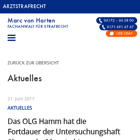
ARZTSTRAFRECHT
Marc von Harten
06172 – 66 28 00
FACHANWALT FÜR STRAFRECHT
0171 691 67 67
ARZTSTRAFRECHT | FACHANWALT FÜR STRAF
LIVE CHAT
ZURÜCK ZUR ÜBERSICHT
Aktuelles
21. Juni 2017
AKTUELLES
Das OLG Hamm hat die
Fortdauer der Untersuchungshaft