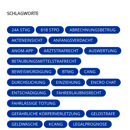
SCHLAGWORTE
24A STVG
81B STPO
ABRECHNUNGSBETRUG
AKTENEINSICHT
ANFANGSVERDACHT
ANOM-APP
ARZTSTRAFRECHT
AUSWERTUNG
BETÄUBUNGSMITTELSTRAFRECHT
BEWEISWÜRDIGUNG
BTMG
CANG
DURCHSUCHUNG
EINZIEHUNG
ENCRO CHAT
ENTSCHÄDIGUNG
FAHRERLAUBNISRECHT
FAHRLÄSSIGE TÖTUNG
GEFÄHRLICHE KÖRPERVERLETZUNG
GELDSTRAFE
GELDWÄSCHE
KCANG
LEGALPROGNOSE